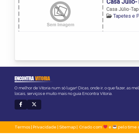
Casa Júlio-
Casa Júlio-Tap
Tapetes e P
ENCONTRA
VITORIA
O melhor de Vitoria num só lugar! Dicas, onde ir, o que fazer, as m
locais, serviços e muito mais no guia Encontra Vitoria.
Termos
|
Privacidade
|
Sitemap
Criado com
e
pelo time 