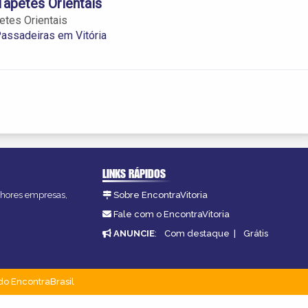
Tapetes Orientais
etes Orientais
assadeiras em Vitória
LINKS RÁPIDOS
elhores empresas,
Sobre EncontraVitoria
Fale com o EncontraVitoria
ANUNCIE
:
Com destaque
|
Grátis
do EncontraBrasil