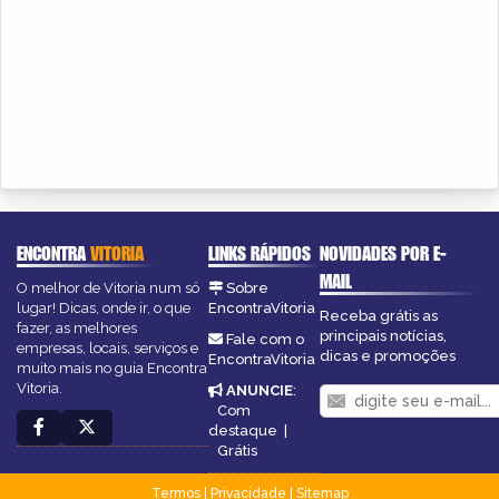
ENCONTRA
VITORIA
LINKS RÁPIDOS
NOVIDADES POR E-
MAIL
O melhor de Vitoria num só
Sobre
lugar! Dicas, onde ir, o que
EncontraVitoria
Receba grátis as
fazer, as melhores
principais notícias,
Fale com o
empresas, locais, serviços e
dicas e promoções
EncontraVitoria
muito mais no guia Encontra
Vitoria.
ANUNCIE
:
Com
destaque
|
Grátis
Termos
|
Privacidade
|
Sitemap