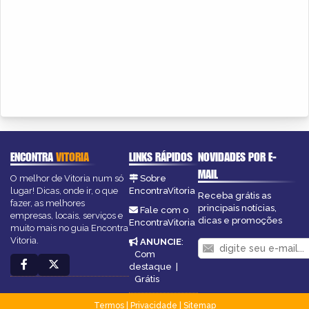
ENCONTRA
VITORIA
LINKS RÁPIDOS
NOVIDADES POR E-
MAIL
O melhor de Vitoria num só
Sobre
lugar! Dicas, onde ir, o que
EncontraVitoria
Receba grátis as
fazer, as melhores
principais notícias,
Fale com o
empresas, locais, serviços e
dicas e promoções
EncontraVitoria
muito mais no guia Encontra
Vitoria.
ANUNCIE
:
Com
destaque
|
Grátis
Termos
|
Privacidade
|
Sitemap