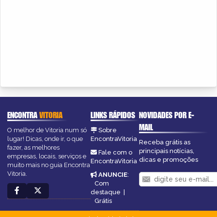
ENCONTRA
VITORIA
LINKS RÁPIDOS
NOVIDADES POR E-
MAIL
O melhor de Vitoria num só
Sobre
lugar! Dicas, onde ir, o que
EncontraVitoria
Receba grátis as
fazer, as melhores
principais notícias,
Fale com o
empresas, locais, serviços e
dicas e promoções
EncontraVitoria
muito mais no guia Encontra
Vitoria.
ANUNCIE
:
Com
destaque
|
Grátis