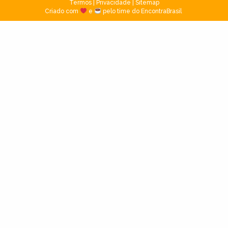
Termos
|
Privacidade
|
Sitemap
Criado com
e
pelo time do EncontraBrasil