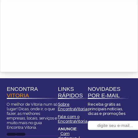
ENCONTRA
LINKS
NOVIDADES
VITORIA
RÁPIDOS
POR E-MAIL
O melhor de Vitoria num só
Sobre
Receba grátis as
lugar! Dicas, onde ir, o que
EncontraVitoria
principais notícias,
fazer, as melhores
dicas e promoções
Fale com o
empresas, locais, serviços e
EncontraVitoria
muito mais no guia
Encontra Vitoria.
ANUNCIE
:
Com