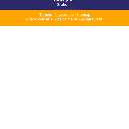
destaque
|
Grátis
Termos
|
Privacidade
|
Sitemap
Criado com ❤️ e ☕ pelo time do EncontraBrasil