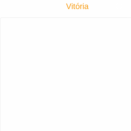
Encontra
Vitória
Cadastrar empresa
Fazer login
Criar conta