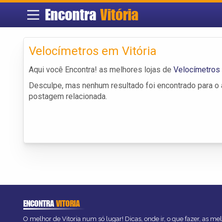
Encontra
Vitória
Velocímetros em Vitória
Aqui você Encontra! as melhores lojas de
Velocímetros 
Desculpe, mas nenhum resultado foi encontrado para o a
postagem relacionada.
ENCONTRA
VITORIA
O melhor de Vitoria num só lugar! Dicas, onde ir, o que fazer, as m