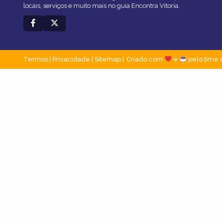
locais, serviços e muito mais no guia Encontra Vitoria.
Termos
|
Privacidade
|
Sitemap
Criado com
e
pelo time 