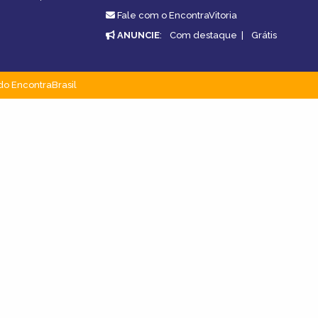
Fale com o EncontraVitoria
ANUNCIE
:
Com destaque
|
Grátis
do EncontraBrasil