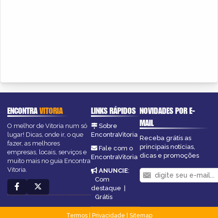
ENCONTRA
VITORIA
LINKS RÁPIDOS
NOVIDADES POR E-
MAIL
O melhor de Vitoria num só
Sobre
lugar! Dicas, onde ir, o que
EncontraVitoria
Receba grátis as
fazer, as melhores
principais notícias,
Fale com o
empresas, locais, serviços e
dicas e promoções
EncontraVitoria
muito mais no guia Encontra
Vitoria.
ANUNCIE
:
Com
destaque
|
Grátis
Termos
|
Privacidade
|
Sitemap