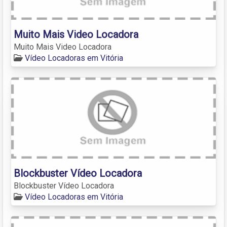
Muito Mais Video Locadora
Muito Mais Video Locadora
Vídeo Locadoras em Vitória
Blockbuster Vídeo Locadora
Blockbuster Vídeo Locadora
Vídeo Locadoras em Vitória