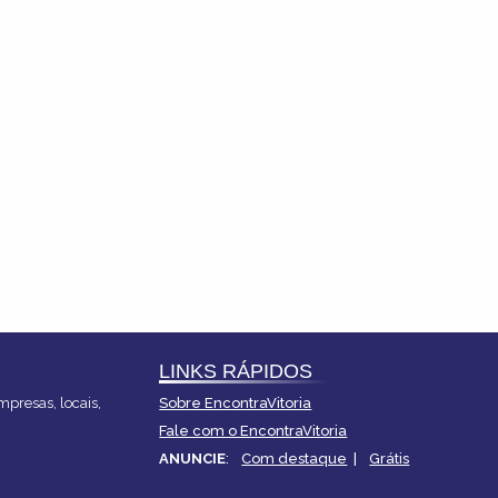
LINKS RÁPIDOS
mpresas, locais,
Sobre EncontraVitoria
Fale com o EncontraVitoria
ANUNCIE
:
Com destaque
|
Grátis