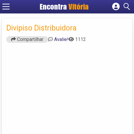
Encontra
Vitória
Cadastrar empresa
Fazer login
Divipiso Distribuidora
Criar conta
Compartilhar
Avalie!
1112