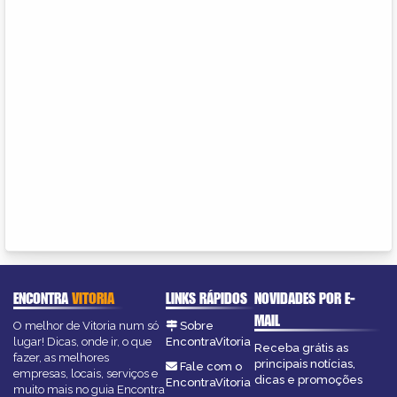
ENCONTRA
VITORIA
LINKS RÁPIDOS
NOVIDADES POR E-
MAIL
O melhor de Vitoria num só
Sobre
lugar! Dicas, onde ir, o que
EncontraVitoria
Receba grátis as
fazer, as melhores
principais notícias,
Fale com o
empresas, locais, serviços e
dicas e promoções
EncontraVitoria
muito mais no guia Encontra