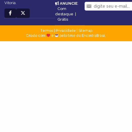
Vitoria.
ANUNCIE
:
Com
destaque
|
Grátis
Termos
|
Privacidade
|
Sitemap
Criado com
e
pelo time do EncontraBrasil