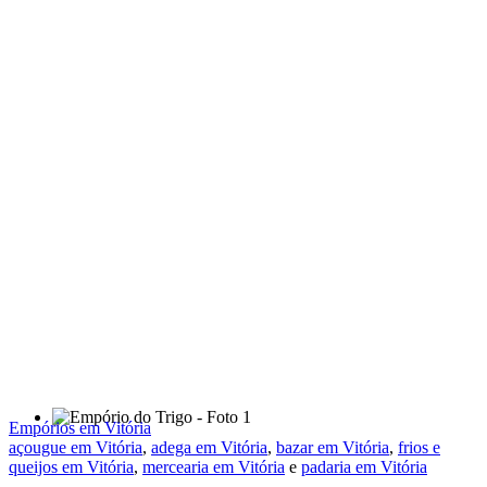
Empórios em Vitória
açougue em Vitória
,
adega em Vitória
,
bazar em Vitória
,
frios e
queijos em Vitória
,
mercearia em Vitória
e
padaria em Vitória