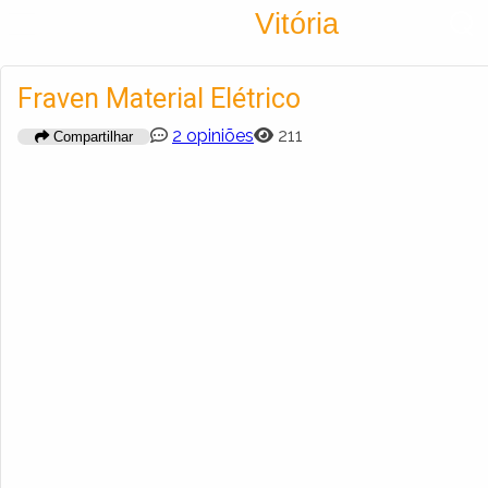
Encontra
Vitória
Cadastrar empresa
Fazer login
Fraven Material Elétrico
Criar conta
2 opiniões
211
Compartilhar