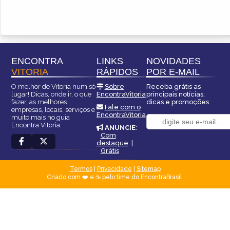
ENCONTRA
LINKS
NOVIDADES
VITORIA
RÁPIDOS
POR E-MAIL
O melhor de Vitoria num só
Sobre
Receba grátis as
lugar! Dicas, onde ir, o que
EncontraVitoria
principais notícias,
fazer, as melhores
dicas e promoções
Fale com o
empresas, locais, serviços e
EncontraVitoria
muito mais no guia
Encontra Vitoria.
ANUNCIE
:
Com
destaque
|
Grátis
Termos
|
Privacidade
|
Sitemap
Criado com ❤️ e ☕ pelo time do EncontraBrasil