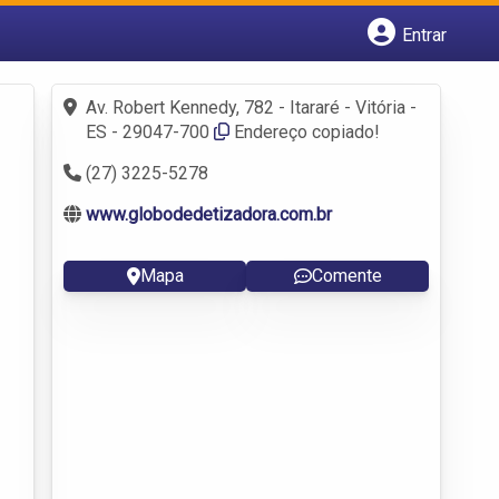
Entrar
Cadastrar empresa
Fazer login
Av. Robert Kennedy, 782 - Itararé - Vitória -
Criar conta
ES - 29047-700
Endereço copiado!
(27) 3225-5278
www.globodedetizadora.com.br
Mapa
Comente