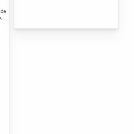
ade
,