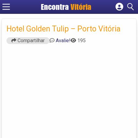
Encontra
Vitória
Cadastrar empresa
Fazer login
Hotel Golden Tulip – Porto Vitória
Criar conta
Compartilhar
Avalie!
195