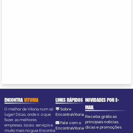
ENCONTRA
VITORIA
LINKS RÁPIDOS
NOVIDADES POR E-
MAIL
O melhor de Vitoria num só
Sobre
lugar! Dicas, onde ir, o que
EncontraVitoria
Receba grátis as
fazer, as melhores
principais notícias,
Fale com o
empresas, locais, serviços e
dicas e promoções
EncontraVitoria
muito mais no guia Encontra