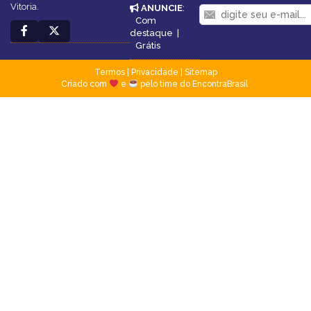
Vitoria.
ANUNCIE
:
Com
destaque
|
Grátis
Termos
|
Privacidade
|
Sitemap
Criado com
e
pelo time do EncontraBrasil