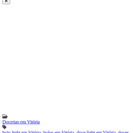
Docerias em Vitória
bolo light em Vitória
,
bolos em Vitória
,
doce light em Vitória
,
doces