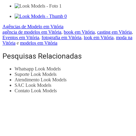
Agências de Modelo em Vitória
agência de modelos em Vitória
,
book em Vitória
,
casting em Vitória
,
Eventos em Vitória
,
fotografia em Vitória
,
look em Vitória
,
moda na
Vitória
e
modelos em Vitória
Pesquisas Relacionadas
Whatsapp Look Models
Suporte Look Models
Atendimento Look Models
SAC Look Models
Contato Look Models