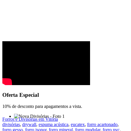
Oferta Especial
10% de desconto para apagamentos a vista.
Forros e Divisórias em Vitória
divisórias
,
drywall
,
espuma acústica
,
eucatex
,
forro acartonado
,
forro gesso
,
forro isopor
,
forro mineral
,
forro modular
,
forro pvc
,