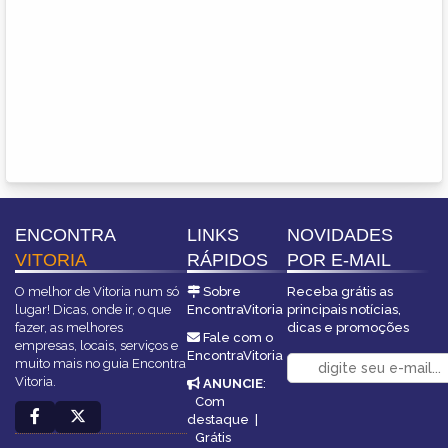
ENCONTRA
LINKS
NOVIDADES
VITORIA
RÁPIDOS
POR E-MAIL
O melhor de Vitoria num só
Sobre
Receba grátis as
lugar! Dicas, onde ir, o que
EncontraVitoria
principais notícias,
fazer, as melhores
dicas e promoções
Fale com o
empresas, locais, serviços e
EncontraVitoria
muito mais no guia Encontra
Vitoria.
ANUNCIE
:
Com
destaque
|
Grátis