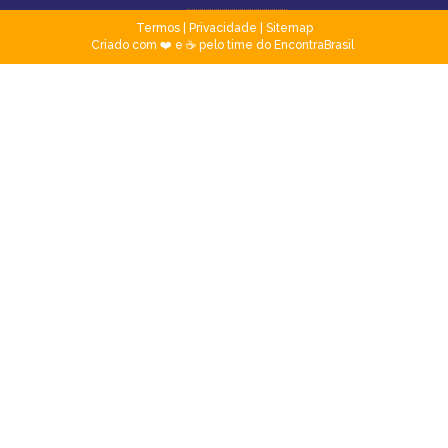
Termos
|
Privacidade
|
Sitemap
Criado com ❤️ e ☕ pelo time do EncontraBrasil