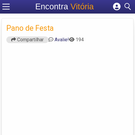
Encontra
Vitória
Cadastrar empresa
Fazer login
Pano de Festa
Criar conta
Compartilhar
Avalie!
194