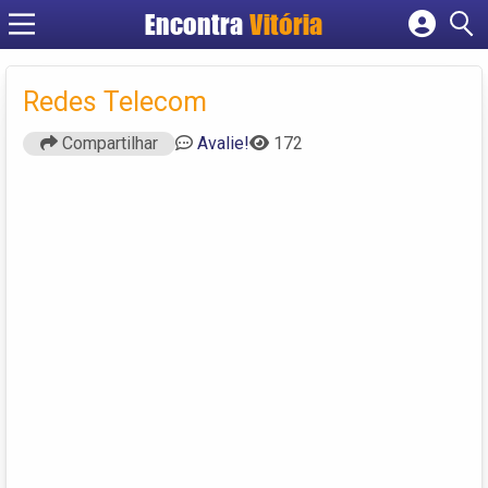
Encontra
Vitória
Cadastrar empresa
Fazer login
Redes Telecom
Criar conta
Compartilhar
Avalie!
172