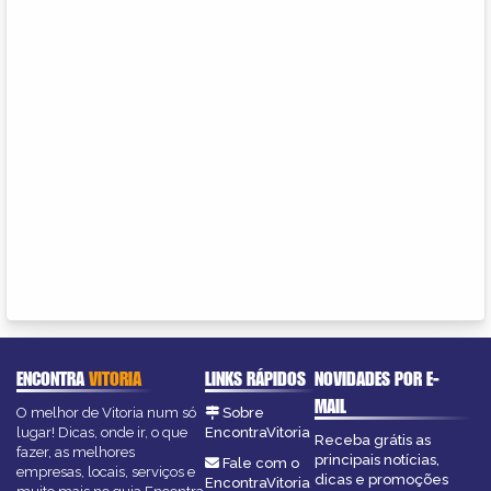
ENCONTRA
VITORIA
LINKS RÁPIDOS
NOVIDADES POR E-
MAIL
O melhor de Vitoria num só
Sobre
lugar! Dicas, onde ir, o que
EncontraVitoria
Receba grátis as
fazer, as melhores
principais notícias,
Fale com o
empresas, locais, serviços e
dicas e promoções
EncontraVitoria