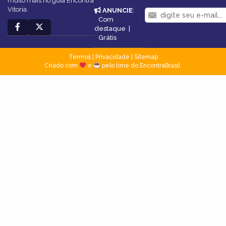
muito mais no guia Encontra
Vitoria.
ANUNCIE
:
Com
destaque
|
Grátis
Termos
|
Privacidade
|
Sitemap
Criado com
e
pelo time do EncontraBrasil