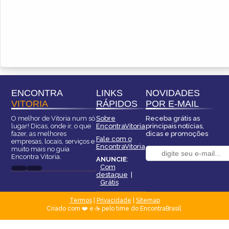
ENCONTRA
LINKS
NOVIDADES
VITORIA
RÁPIDOS
POR E-MAIL
O melhor de Vitoria num só
Sobre
Receba grátis as
lugar! Dicas, onde ir, o que
EncontraVitoria
principais notícias,
fazer, as melhores
dicas e promoções
Fale com o
empresas, locais, serviços e
EncontraVitoria
muito mais no guia
Encontra Vitoria.
ANUNCIE
:
Com
destaque
|
Grátis
Termos
|
Privacidade
|
Sitemap
Criado com ❤️ e ☕ pelo time do EncontraBrasil