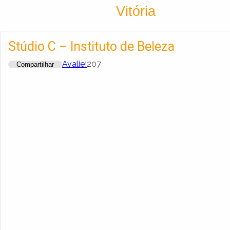
Encontra
Vitória
Cadastrar empresa
Fazer login
Stúdio C – Instituto de Beleza
Criar conta
Avalie!
207
Compartilhar