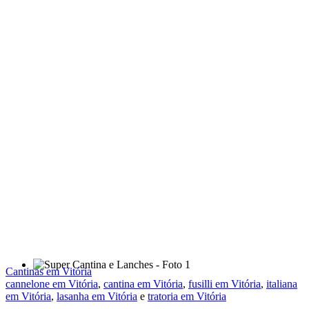
Cantinas em Vitória
cannelone em Vitória
,
cantina em Vitória
,
fusilli em Vitória
,
italiana
em Vitória
,
lasanha em Vitória
e
tratoria em Vitória