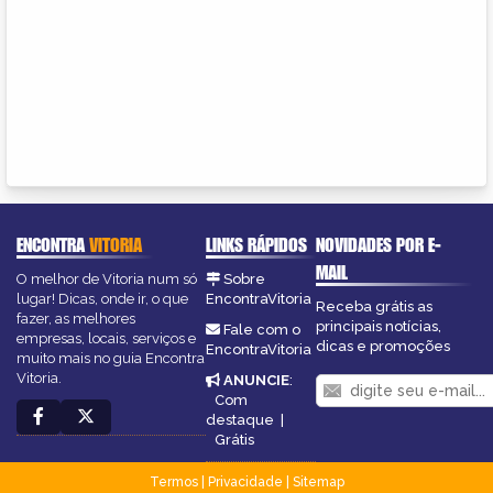
ENCONTRA
VITORIA
LINKS RÁPIDOS
NOVIDADES POR E-
MAIL
O melhor de Vitoria num só
Sobre
lugar! Dicas, onde ir, o que
EncontraVitoria
Receba grátis as
fazer, as melhores
principais notícias,
Fale com o
empresas, locais, serviços e
dicas e promoções
EncontraVitoria
muito mais no guia Encontra
Vitoria.
ANUNCIE
:
Com
destaque
|
Grátis
Termos
|
Privacidade
|
Sitemap