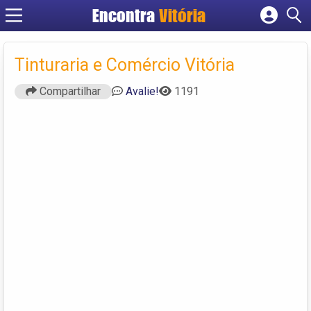
Encontra
Vitória
Cadastrar empresa
Fazer login
Tinturaria e Comércio Vitória
Criar conta
Compartilhar
Avalie!
1191