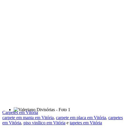
Carpetes em Vitória
carpete em manta em Vitória
,
carpete em placa em Vitória
,
carpetes
em Vitória
,
piso vinílico em Vitória
e
tapetes em Vitória