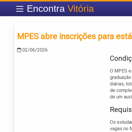
Encontra
Vitória
MPES abre inscrições para est
02/06/2026
Condiç
O MPES est
graduação 
diárias, t
de complem
de um auxí
Requis
Os estuda
vagas no M