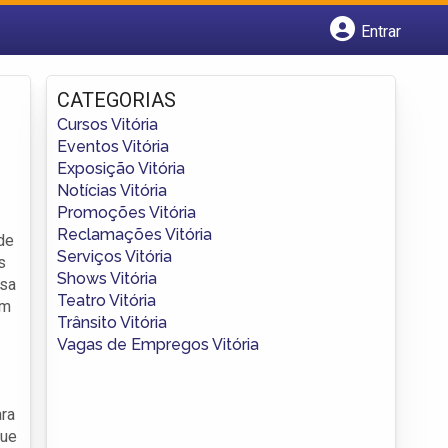
Entrar
Cadastrar empresa
Fazer login
CATEGORIAS
Criar conta
Cursos Vitória
Eventos Vitória
Exposição Vitória
Notícias Vitória
Promoções Vitória
Reclamações Vitória
de
Serviços Vitória
s
Shows Vitória
lsa
Teatro Vitória
ém
Trânsito Vitória
Vagas de Empregos Vitória
ra
que