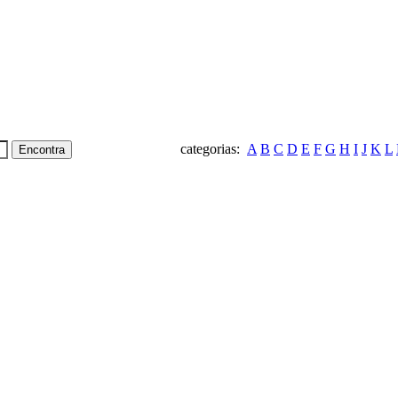
categorias:
A
B
C
D
E
F
G
H
I
J
K
L