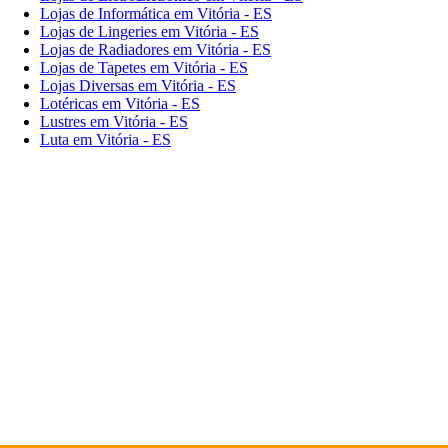
Lojas de Informática em Vitória - ES
Lojas de Lingeries em Vitória - ES
Lojas de Radiadores em Vitória - ES
Lojas de Tapetes em Vitória - ES
Lojas Diversas em Vitória - ES
Lotéricas em Vitória - ES
Lustres em Vitória - ES
Luta em Vitória - ES