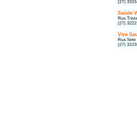
(27) 331
Saúde Vi
Rua Treze
(27) 322
Viva Sa
Rua Sete 
(27) 322