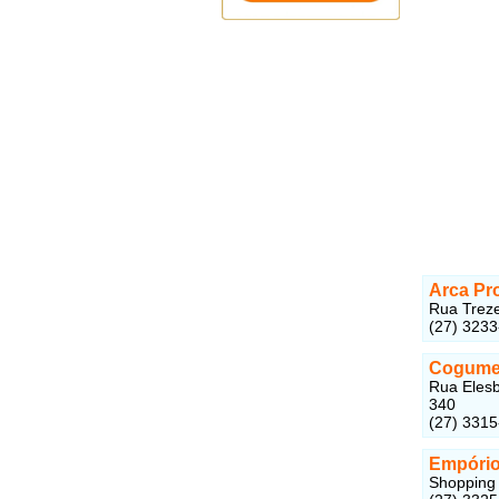
Arca Pr
Rua Treze
(27) 323
Cogumel
Rua Elesb
340
(27) 331
Empório
Shopping 