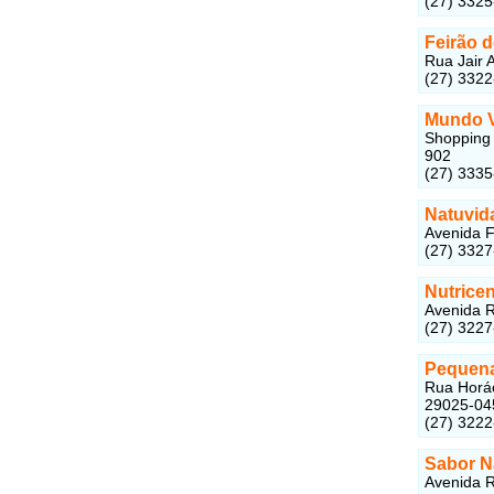
(27) 332
Feirão 
Rua Jair A
(27) 332
Mundo 
Shopping 
902
(27) 333
Natuvid
Avenida F
(27) 332
Nutricen
Avenida R
(27) 322
Pequena
Rua Horáci
29025-04
(27) 322
Sabor N
Avenida R