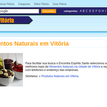
|
|
|
tícias Vitória
Categorias
Sobre Vitória
Guia Vitória
A
B
C
D
E
F
G
H
I
categorias:
Vitória
ntos Naturais em Vitória
Para facilitar sua busca o Encontra Espírito Santo selecionou a
melhores lojas de
Alimentos Naturais na cidade de Vitória
e re
com telefones e endereço das empresas.
Similares: »
Produtos Naturais em Vitória