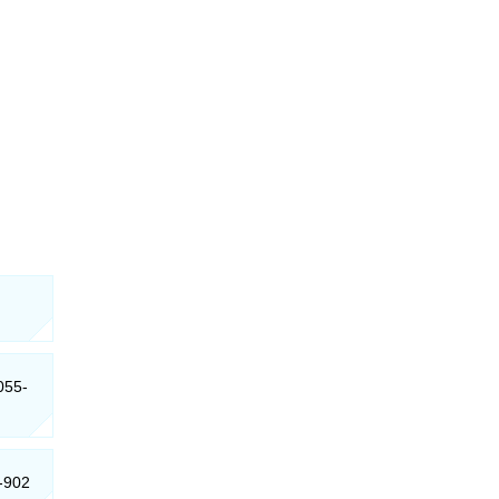
055-
0-902