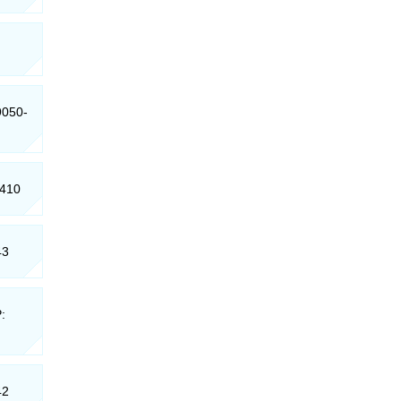
9050-
-410
43
:
42