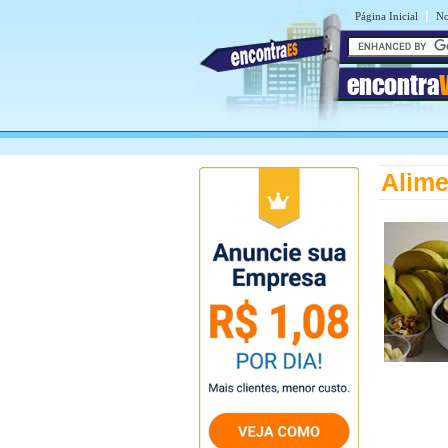
|
Página Inicial
No
encontra
Alime