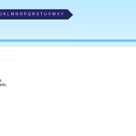
J
K
L
M
N
O
P
Q
R
S
T
U
V
W
X
Y
s
gião,