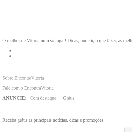
ENCONTRA
VITORIA
O melhor de Vitoria num só lugar! Dicas, onde ir, o que fazer, as melh
LINKS RÁPIDOS
Sobre EncontraVitoria
Fale com o EncontraVitoria
ANUNCIE
:
Com destaque
|
Grátis
NOVIDADES POR E-MAIL
Receba grátis as principais notícias, dicas e promoções