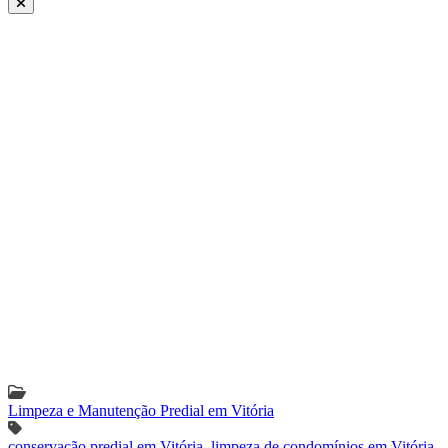
Limpeza e Manutenção Predial em Vitória
conservação predial em Vitória
,
limpeza de condomínios em Vitória
,