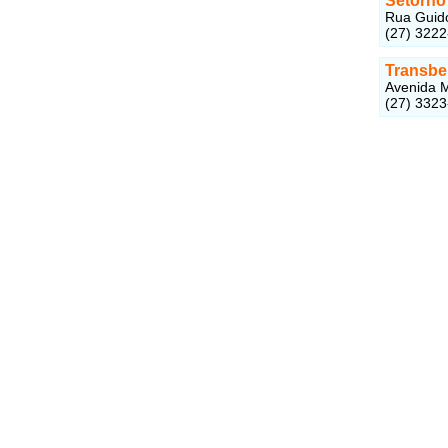
Setorno
Rua Guido 
(27) 322
Transbe
Avenida M
(27) 332