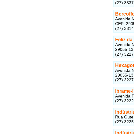
(27) 333
Bercoff
Avenida N
CEP: 290
(27) 331
Feliz da
Avenida N
29055-13
(27) 322
Hexagon
Avenida N
29055-13
(27) 322
Ibrame-I
Avenida P
(27) 322
Indústr
Rua Gutem
(27) 322
Indústr