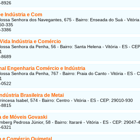
7-8926
ee Indústria e Com
ossa Senhora dos Navegantes, 675 - Bairro: Enseada do Suá - Vitória 
50-335
4-3386
 Vida Indústria e Comércio
ossa Senhora da Penha, 56 - Bairro: Santa Helena - Vitória - ES - CEP
1
7-8689
al Engenharia Comércio e Indústria
ossa Senhora da Penha, 767 - Bairro: Praia do Canto - Vitória - ES - 
1
7-0522
ndústria Brasileira de Metai
rincesa Isabel, 574 - Bairro: Centro - Vitória - ES - CEP: 29010-930
2-8815
ia de Móveis Govaski
berg Pedrosa Júnior, 58 - Bairro: Itararé - Vitória - ES - CEP: 29047-
5-6321
ia e Comércio Quimetal