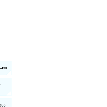
0-430
:
-680