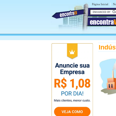
|
Página Inicial
No
encontra
Indús