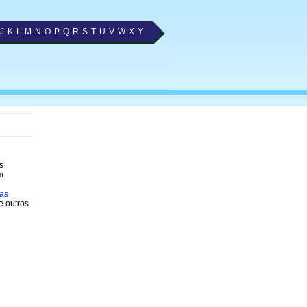
J
K
L
M
N
O
P
Q
R
S
T
U
V
W
X
Y
s
m
ias
re outros