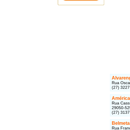
Alvaren
Rua Oscar
(27) 322
América
Rua Cassi
29050-52
(27) 313
Belmetal
Rua Franc