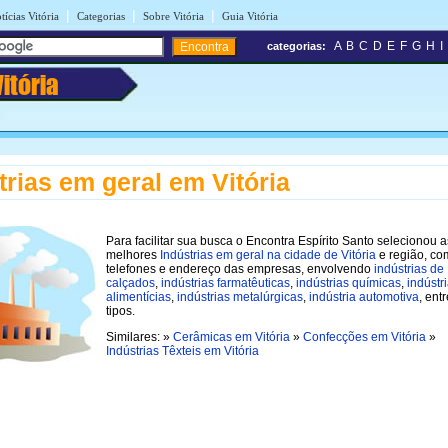
|
|
|
tícias Vitória
Categorias
Sobre Vitória
Guia Vitória
A
B
C
D
E
F
G
H
I
categorias:
Vitória
trias em geral em Vitória
Para facilitar sua busca o Encontra Espírito Santo selecionou a
melhores
Indústrias em geral na cidade de Vitória
e região, co
telefones e endereço das empresas, envolvendo
indústrias de
calçados
,
indústrias farmatêuticas
,
indústrias químicas
,
indústr
alimentícias
,
indústrias metalúrgicas
,
indústria automotiva
, ent
tipos.
Similares: »
Cerâmicas em Vitória
»
Confecções em Vitória
»
Indústrias Têxteis em Vitória