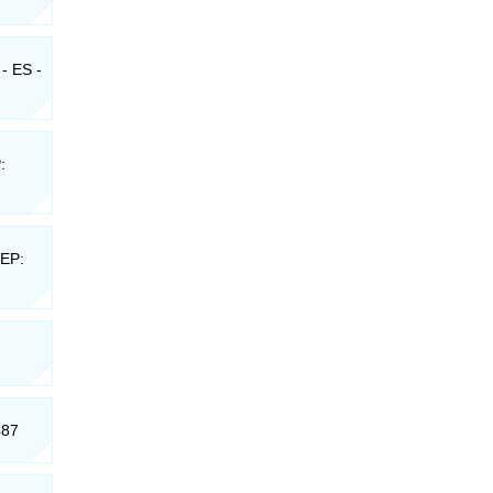
- ES -
:
CEP:
487