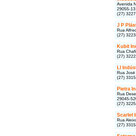
Avenida N
29055-13
(27) 322
J P Plás
Rua Alfre
(27) 322
Kubit In
Rua Chafi
(27) 3222
Ll Indú
Rua José 
(27) 331
Pietra I
Rua Desem
29045-52
(27) 322
Scarlet 
Rua Aleix
(27) 331