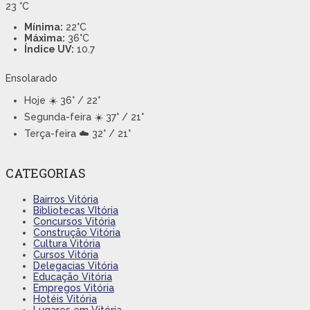
23
°C
Mínima:
22°C
Máxima:
36°C
Índice UV:
10.7
Ensolarado
Hoje
☀️ 36° / 22°
Segunda-feira
☀️ 37° / 21°
Terça-feira
☁️ 32° / 21°
CATEGORIAS
Bairros Vitória
Bibliotecas VItória
Concursos Vitória
Construção Vitória
Cultura Vitória
Cursos Vitória
Delegacias Vitória
Educação Vitória
Empregos Vitória
Hotéis Vitória