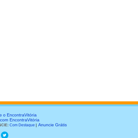
e o EncontraVitória
 com EncontraVitória
Anuncie Grátis
CIE:
Com Destaque
|