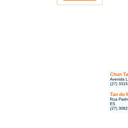
Chun T
Avenida L
(27) 331
Tao do 
Rua Padre 
ES
(27) 308