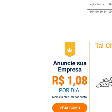
|
Página Inicial
No
encontr
Tai C