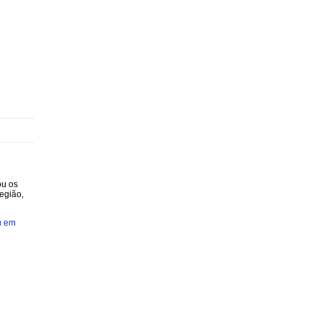
J
K
L
M
N
O
P
Q
R
S
T
U
V
W
X
Y
ou os
egião,
u em