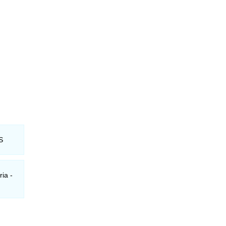
S
ria -