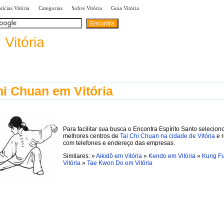
|
|
|
tícias Vitória
Categorias
Sobre Vitória
Guia Vitória
A
B
C
D
E
F
G
H
I
categorias:
a
Vitória
hi Chuan em Vitória
Para facilitar sua busca o Encontra Espírito Santo selecion
melhores centros de
Tai Chi Chuan na cidade de Vitória
e r
com telefones e endereço das empresas.
Similares: »
Aikidô em Vitória
»
Kendo em Vitória
»
Kung F
Vitória
»
Tae Kwon Do em Vitória