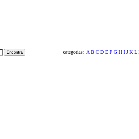
categorias:
A
B
C
D
E
F
G
H
I
J
K
L