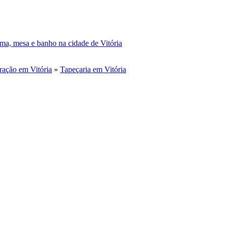
ma, mesa e banho na cidade de Vitória
ação em Vitória
»
Tapeçaria em Vitória