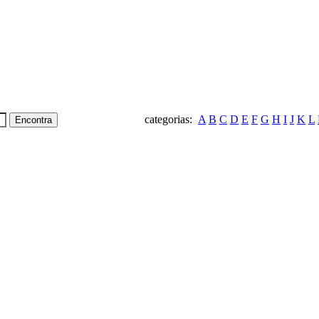
categorias:
A
B
C
D
E
F
G
H
I
J
K
L