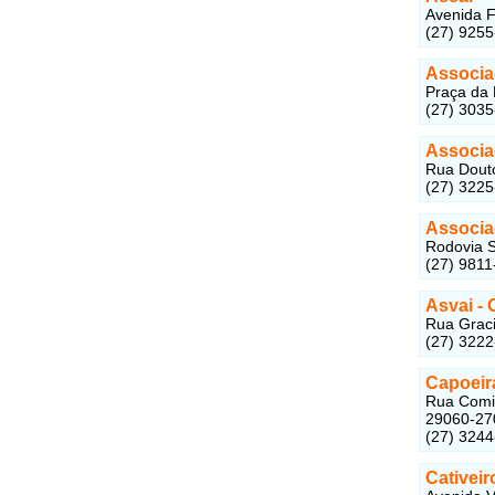
Avenida Fe
(27) 925
Associa
Praça da B
(27) 303
Associa
Rua Douto
(27) 322
Associa
Rodovia S
(27) 9811
Asvai - 
Rua Graci
(27) 322
Capoeir
Rua Comis
29060-27
(27) 324
Cativeir