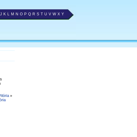
J
K
L
M
N
O
P
Q
R
S
T
U
V
W
X
Y
as
m
itória
»
ória