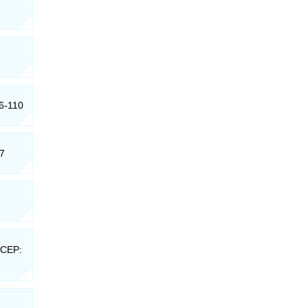
66-110
47
 CEP: