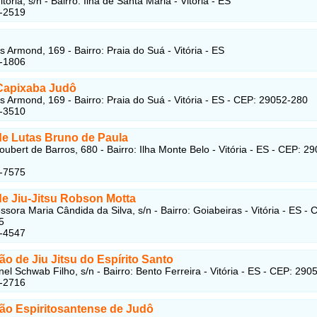
toria, s/n - Bairro: Ilha de Santa Maria - Vitória - ES
5-2519
 Armond, 169 - Bairro: Praia do Suá - Vitória - ES
4-1806
Capixaba Judô
 Armond, 169 - Bairro: Praia do Suá - Vitória - ES - CEP: 29052-280
5-3510
de Lutas Bruno de Paula
oubert de Barros, 680 - Bairro: Ilha Monte Belo - Vitória - ES - CEP: 2
6-7575
de Jiu-Jitsu Robson Motta
sora Maria Cândida da Silva, s/n - Bairro: Goiabeiras - Vitória - ES - 
5
0-4547
o de Jiu Jitsu do Espírito Santo
el Schwab Filho, s/n - Bairro: Bento Ferreira - Vitória - ES - CEP: 290
4-2716
ão Espiritosantense de Judô