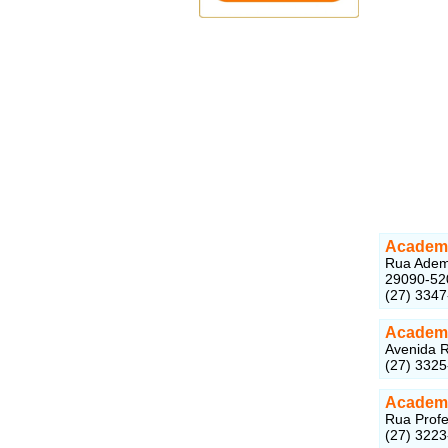
Academi
Rua Adema
29090-52
(27) 334
Academi
Avenida R
(27) 332
Academi
Rua Profe
(27) 322