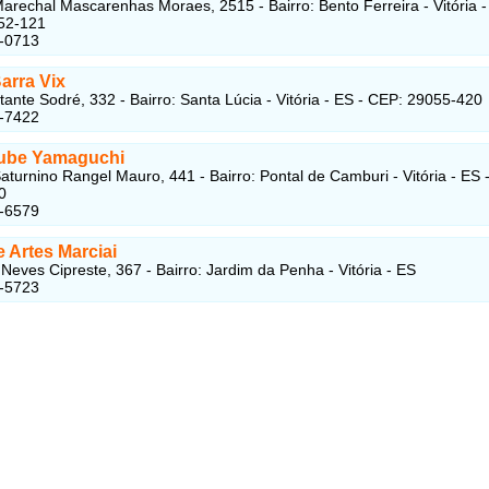
arechal Mascarenhas Moraes, 2515 - Bairro: Bento Ferreira - Vitória -
52-121
2-0713
arra Vix
ante Sodré, 332 - Bairro: Santa Lúcia - Vitória - ES - CEP: 29055-420
6-7422
ube Yamaguchi
aturnino Rangel Mauro, 441 - Bairro: Pontal de Camburi - Vitória - ES 
0
7-6579
 Artes Marciai
Neves Cipreste, 367 - Bairro: Jardim da Penha - Vitória - ES
5-5723