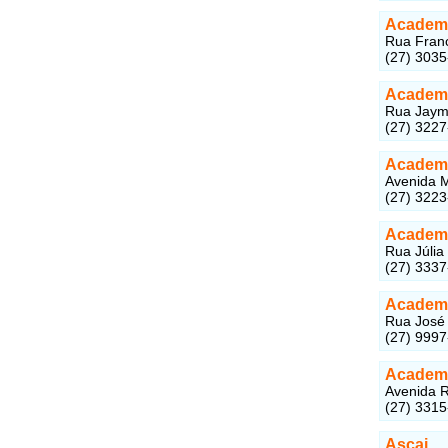
Academi
Rua Franc
(27) 3035
Academi
Rua Jayme
(27) 322
Academi
Avenida M
(27) 322
Academi
Rua Júlia
(27) 333
Academi
Rua José 
(27) 999
Academi
Avenida R
(27) 3315
Ascai