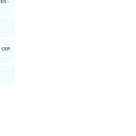
 ES -
- CEP: