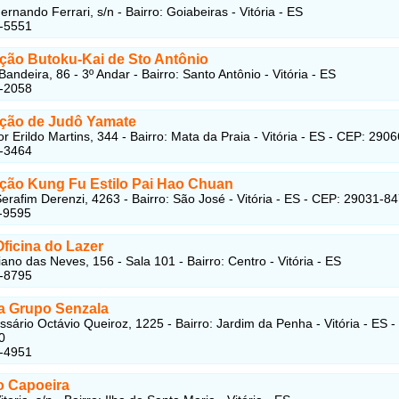
rnando Ferrari, s/n - Bairro: Goiabeiras - Vitória - ES
5-5551
ção Butoku-Kai de Sto Antônio
andeira, 86 - 3º Andar - Bairro: Santo Antônio - Vitória - ES
5-2058
ção de Judô Yamate
r Erildo Martins, 344 - Bairro: Mata da Praia - Vitória - ES - CEP: 290
5-3464
ção Kung Fu Estilo Pai Hao Chuan
erafim Derenzi, 4263 - Bairro: São José - Vitória - ES - CEP: 29031-8
-9595
Oficina do Lazer
ano das Neves, 156 - Sala 101 - Bairro: Centro - Vitória - ES
2-8795
a Grupo Senzala
sário Octávio Queiroz, 1225 - Bairro: Jardim da Penha - Vitória - ES -
0
4-4951
o Capoeira