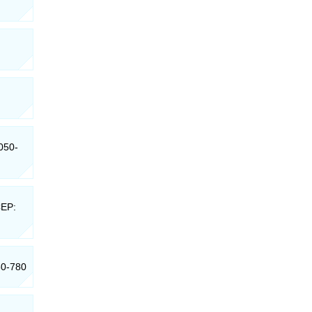
9050-
CEP:
50-780