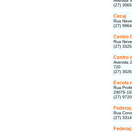
Avenida Vi
(27) 306
Cecaj
Rua Neves
(27) 996
Centro 
Rua Neves
(27) 332
Centro 
Avenida J
720
(27) 302
Escola 
Rua Profes
29075-15
(27) 972
Federaçã
Rua Coron
(27) 331
Federaç