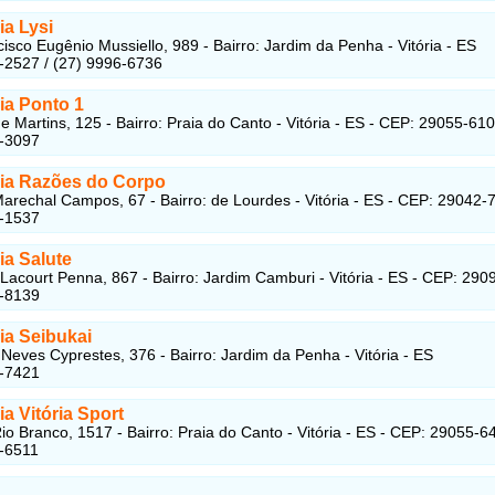
a Lysi
isco Eugênio Mussiello, 989 - Bairro: Jardim da Penha - Vitória - ES
-2527 / (27) 9996-6736
a Ponto 1
 Martins, 125 - Bairro: Praia do Canto - Vitória - ES - CEP: 29055-610
7-3097
a Razões do Corpo
arechal Campos, 67 - Bairro: de Lourdes - Vitória - ES - CEP: 29042-
3-1537
a Salute
 Lacourt Penna, 867 - Bairro: Jardim Camburi - Vitória - ES - CEP: 29
7-8139
a Seibukai
Neves Cyprestes, 376 - Bairro: Jardim da Penha - Vitória - ES
7-7421
a Vitória Sport
io Branco, 1517 - Bairro: Praia do Canto - Vitória - ES - CEP: 29055-6
-6511