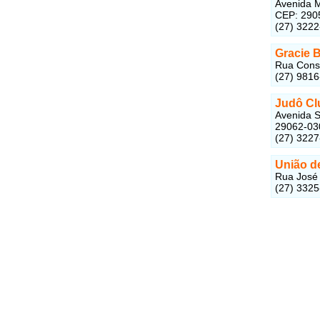
Avenida M
CEP: 290
(27) 322
Gracie B
Rua Const
(27) 981
Judô Cl
Avenida S
29062-03
(27) 322
União de
Rua José 
(27) 332