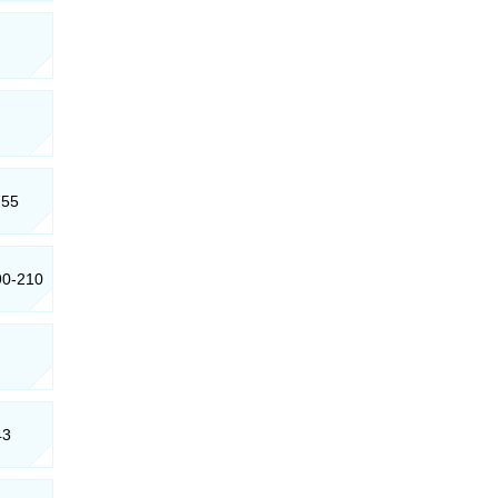
755
090-210
43