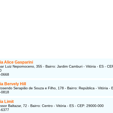
a Alice Gasparini
r Luiz Nepomoceno, 355 - Bairro: Jardim Camburi - Vitória - ES - CE
0
7-0668
a Bervely Hill
osendo Serapião de Souza e Filho, 178 - Bairro: República - Vitória - 
5-0818
a Limit
ssor Baltazar, 72 - Bairro: Centro - Vitória - ES - CEP: 29000-000
3-6377