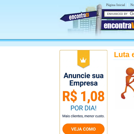
|
Página Inicial
No
encontra
Luta 