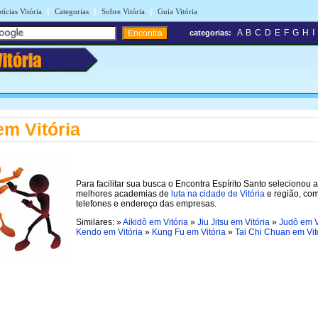
|
|
|
tícias Vitória
Categorias
Sobre Vitória
Guia Vitória
A
B
C
D
E
F
G
H
I
categorias:
Vitória
em Vitória
Para facilitar sua busca o Encontra Espírito Santo selecionou 
melhores academias de
luta na cidade de Vitória
e região, co
telefones e endereço das empresas.
Similares: »
Aikidô em Vitória
»
Jiu Jitsu em Vitória
»
Judô em V
Kendo em Vitória
»
Kung Fu em Vitória
»
Tai Chi Chuan em Vit