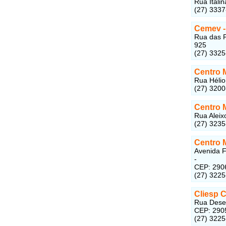
Rua Itali
(27) 333
Cemev -
Rua das P
925
(27) 332
Centro 
Rua Hélio
(27) 320
Centro 
Rua Aleix
(27) 3235
Centro 
Avenida F
-
CEP: 290
(27) 322
Cliesp C
Rua Desem
CEP: 290
(27) 322