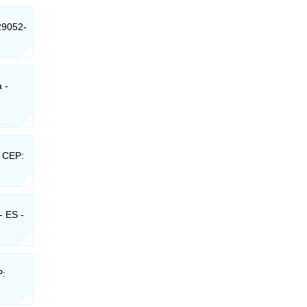
 29052-
 -
- CEP:
- ES -
P: