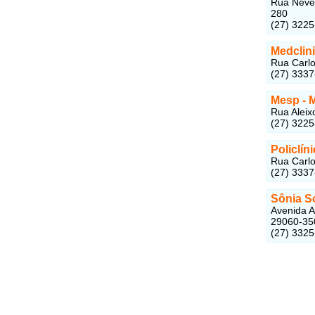
Rua Neves
280
(27) 322
Medclini
Rua Carlo
(27) 333
Mesp - 
Rua Aleix
(27) 322
Policlín
Rua Carlo
(27) 333
Sônia S
Avenida Al
29060-35
(27) 332