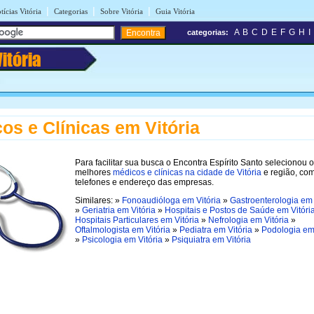
|
|
|
tícias Vitória
Categorias
Sobre Vitória
Guia Vitória
A
B
C
D
E
F
G
H
I
categorias:
Vitória
os e Clínicas em Vitória
Para facilitar sua busca o Encontra Espírito Santo selecionou 
melhores
médicos e clínicas na cidade de Vitória
e região, co
telefones e endereço das empresas.
Similares: »
Fonoaudióloga em Vitória
»
Gastroenterologia em 
»
Geriatria em Vitória
»
Hospitais e Postos de Saúde em Vitóri
Hospitais Particulares em Vitória
»
Nefrologia em Vitória
»
Oftalmologista em Vitória
»
Pediatra em Vitória
»
Podologia em 
»
Psicologia em Vitória
»
Psiquiatra em Vitória