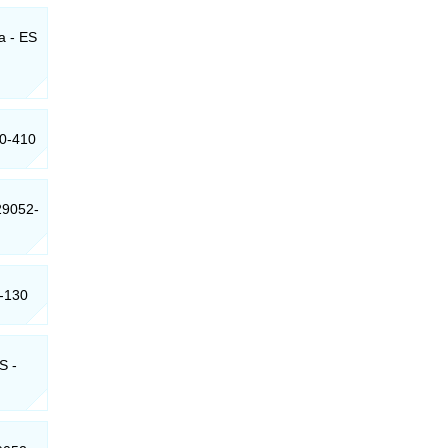
a - ES
90-410
 29052-
0-130
S -