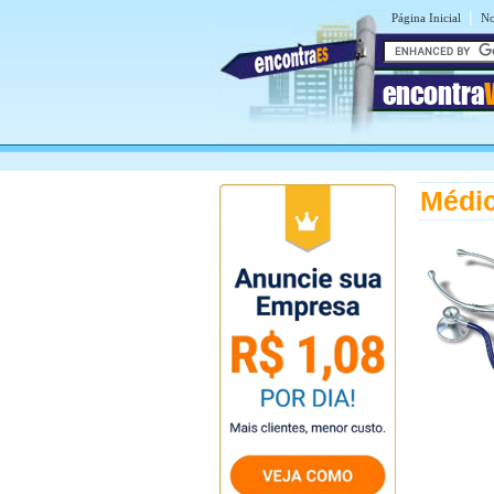
|
Página Inicial
No
encontra
Médic