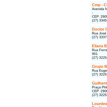
Cmp - C
Avenida N
-
CEP: 290
(27) 334
Doctor 
Rua José 
(27) 333
Eliana 
Rua Ferre
901
(27) 322
Grupo M
Rua Eugen
(27) 322
Guilher
Praça Phi
CEP: 290
(27) 322
Lourdes