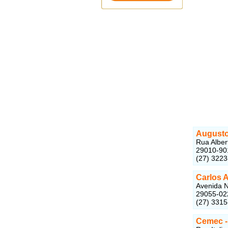
Augusto
Rua Albert
29010-90
(27) 322
Carlos 
Avenida N
29055-02
(27) 331
Cemec -