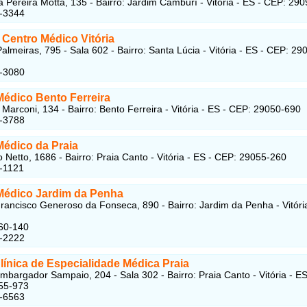
na Pereira Motta, 135 - Bairro: Jardim Camburí - Vitória - ES - CEP: 29
7-3344
 Centro Médico Vitória
almeiras, 795 - Sala 602 - Bairro: Santa Lúcia - Vitória - ES - CEP: 29
5-3080
Médico Bento Ferreira
 Marconi, 134 - Bairro: Bento Ferreira - Vitória - ES - CEP: 29050-690
0-3788
Médico da Praia
o Netto, 1686 - Bairro: Praia Canto - Vitória - ES - CEP: 29055-260
-1121
Médico Jardim da Penha
rancisco Generoso da Fonseca, 890 - Bairro: Jardim da Penha - Vitóri
60-140
5-2222
línica de Especialidade Médica Praia
bargador Sampaio, 204 - Sala 302 - Bairro: Praia Canto - Vitória - ES
55-973
5-6563