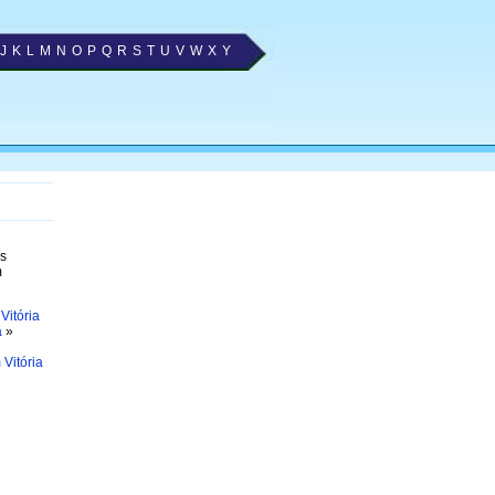
J
K
L
M
N
O
P
Q
R
S
T
U
V
W
X
Y
os
m
Vitória
a
»
Vitória