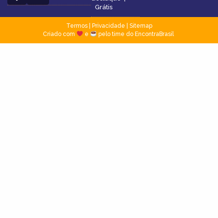
Grátis
Termos
|
Privacidade
|
Sitemap
Criado com
e
pelo time do EncontraBrasil