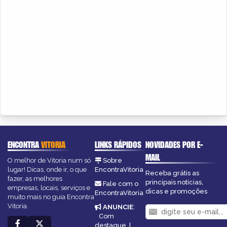
ENCONTRA
VITORIA
LINKS RÁPIDOS
NOVIDADES POR E-
MAIL
O melhor de Vitoria num só
Sobre
lugar! Dicas, onde ir, o que
EncontraVitoria
Receba grátis as
fazer, as melhores
principais notícias,
Fale com o
empresas, locais, serviços e
dicas e promoções
EncontraVitoria
muito mais no guia Encontra
Vitoria.
ANUNCIE
:
Com
destaque
|